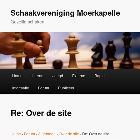
Spring
naar
Schaakvereniging Moerkapelle
de
Gezellig schaken!
primaire
inhoud
Hoofdmenu
Home
Interne
Jeugd
Externe
Rapid
Informatie
Forum
Publiceer
Re: Over de site
Home
›
Forum
›
Algemeen
›
Over de site
›
Re: Over de site