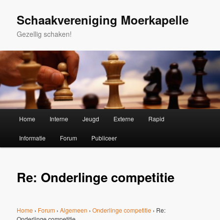
Spring
naar
Schaakvereniging Moerkapelle
de
Gezellig schaken!
primaire
inhoud
Hoofdmenu
Home
Interne
Jeugd
Externe
Rapid
Informatie
Forum
Publiceer
Re: Onderlinge competitie
Home
›
Forum
›
Algemeen
›
Onderlinge competitie
›
Re:
Onderlinge competitie