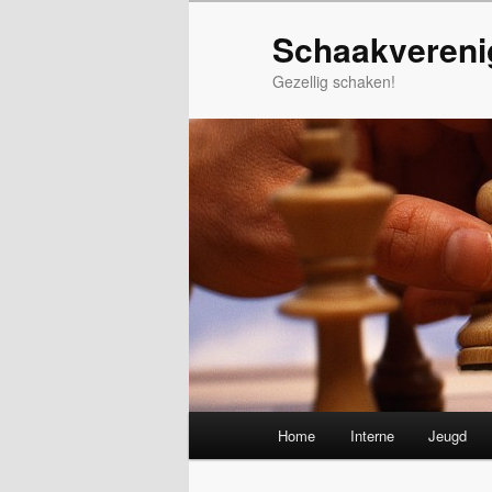
Spring
Schaakvereni
naar
de
Gezellig schaken!
primaire
inhoud
Hoofdmenu
Home
Interne
Jeugd