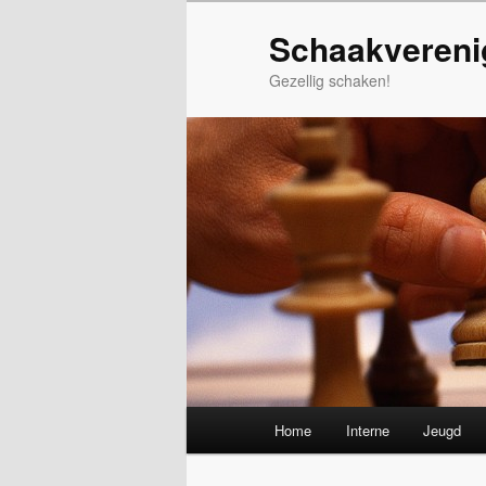
Spring
Schaakvereni
naar
de
Gezellig schaken!
primaire
inhoud
Hoofdmenu
Home
Interne
Jeugd