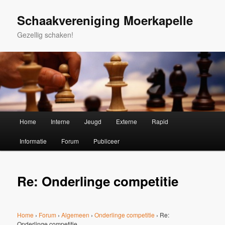
Spring
naar
Schaakvereniging Moerkapelle
de
Gezellig schaken!
primaire
inhoud
Hoofdmenu
Home
Interne
Jeugd
Externe
Rapid
Informatie
Forum
Publiceer
Re: Onderlinge competitie
Home
›
Forum
›
Algemeen
›
Onderlinge competitie
›
Re:
Onderlinge competitie