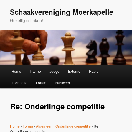
Spring
naar
Schaakvereniging Moerkapelle
de
Gezellig schaken!
primaire
inhoud
Hoofdmenu
Home
Interne
Jeugd
Externe
Rapid
Informatie
Forum
Publiceer
Re: Onderlinge competitie
Home
›
Forum
›
Algemeen
›
Onderlinge competitie
›
Re:
Onderlinge competitie