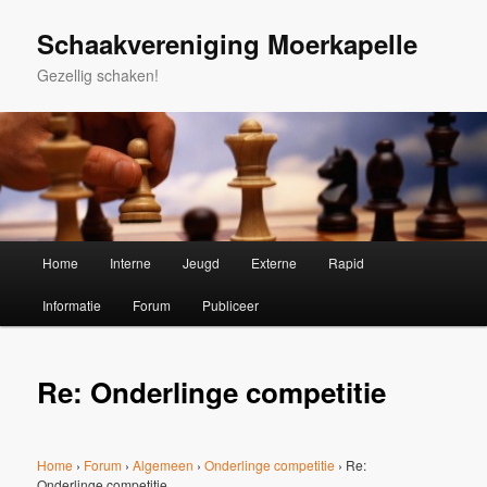
Spring
naar
Schaakvereniging Moerkapelle
de
Gezellig schaken!
primaire
inhoud
Hoofdmenu
Home
Interne
Jeugd
Externe
Rapid
Informatie
Forum
Publiceer
Re: Onderlinge competitie
Home
›
Forum
›
Algemeen
›
Onderlinge competitie
›
Re:
Onderlinge competitie