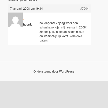
7 januari, 2008 om 19:44
#7004
Hugo
ha jongens! Vrijdag weer een
Sleutelbeheerder
schaakavondje, mijn eerste in 2008!
Zin om jullie allemaal weer te zien
en waarschijnlijk komt Bjorn ook!
Laters!
Ondersteund door WordPress