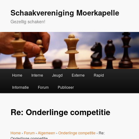
Spring
naar
Schaakvereniging Moerkapelle
de
Gezellig schaken!
primaire
inhoud
Hoofdmenu
Home
Interne
Jeugd
Externe
Rapid
Informatie
Forum
Publiceer
Re: Onderlinge competitie
Home
›
Forum
›
Algemeen
›
Onderlinge competitie
›
Re:
Onderlinge competitie