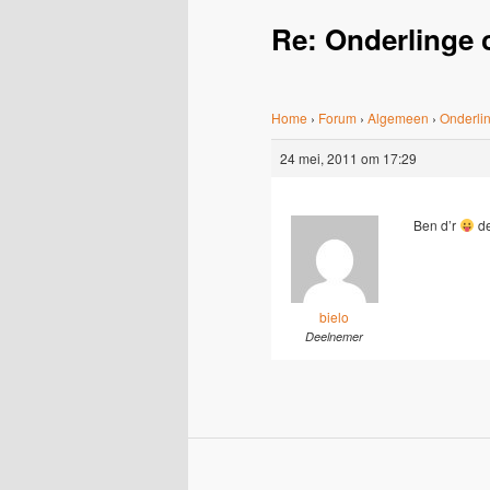
Re: Onderlinge 
Home
›
Forum
›
Algemeen
›
Onderlin
24 mei, 2011 om 17:29
Ben d’r
de
bielo
Deelnemer