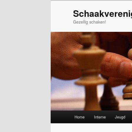
Spring
Schaakvereni
naar
de
Gezellig schaken!
primaire
inhoud
Hoofdmenu
Home
Interne
Jeugd