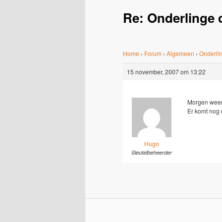
Re: Onderlinge 
Home
›
Forum
›
Algemeen
›
Onderlin
15 november, 2007 om 13:22
Morgen weer 
Er komt nog 
Hugo
Sleutelbeheerder