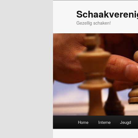
Spring
Schaakvereni
naar
de
Gezellig schaken!
primaire
inhoud
Hoofdmenu
Home
Interne
Jeugd