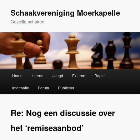
Spring
naar
Schaakvereniging Moerkapelle
de
Gezellig schaken!
primaire
inhoud
Hoofdmenu
Home
Interne
Jeugd
Externe
Rapid
Informatie
Forum
Publiceer
Re: Nog een discussie over
het ‘remiseaanbod’