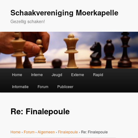
Spring
naar
Schaakvereniging Moerkapelle
de
Gezellig schaken!
primaire
inhoud
Hoofdmenu
Home
Interne
Jeugd
Externe
Rapid
Informatie
Forum
Publiceer
Re: Finalepoule
Home
›
Forum
›
Algemeen
›
Finalepoule
›
Re: Finalepoule