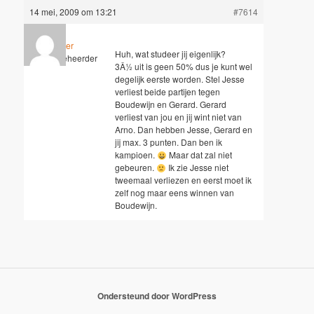
14 mei, 2009 om 13:21
#7614
Wouter
Huh, wat studeer jij eigenlijk?
Sleutelbeheerder
3Â½ uit is geen 50% dus je kunt wel
degelijk eerste worden. Stel Jesse
verliest beide partijen tegen
Boudewijn en Gerard. Gerard
verliest van jou en jij wint niet van
Arno. Dan hebben Jesse, Gerard en
jij max. 3 punten. Dan ben ik
kampioen.
Maar dat zal niet
gebeuren.
Ik zie Jesse niet
tweemaal verliezen en eerst moet ik
zelf nog maar eens winnen van
Boudewijn.
Ondersteund door WordPress