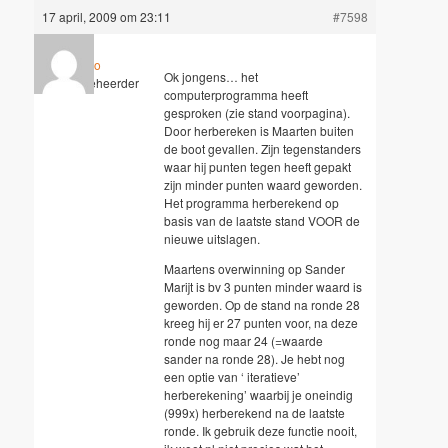
17 april, 2009 om 23:11
#7598
Hugo
Ok jongens… het
Sleutelbeheerder
computerprogramma heeft
gesproken (zie stand voorpagina).
Door herbereken is Maarten buiten
de boot gevallen. Zijn tegenstanders
waar hij punten tegen heeft gepakt
zijn minder punten waard geworden.
Het programma herberekend op
basis van de laatste stand VOOR de
nieuwe uitslagen.
Maartens overwinning op Sander
Marijt is bv 3 punten minder waard is
geworden. Op de stand na ronde 28
kreeg hij er 27 punten voor, na deze
ronde nog maar 24 (=waarde
sander na ronde 28). Je hebt nog
een optie van ‘ iteratieve’
herberekening’ waarbij je oneindig
(999x) herberekend na de laatste
ronde. Ik gebruik deze functie nooit,