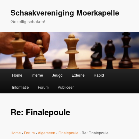
Spring
naar
Schaakvereniging Moerkapelle
de
Gezellig schaken!
primaire
inhoud
Hoofdmenu
Home
Interne
Jeugd
Externe
Rapid
Informatie
Forum
Publiceer
Re: Finalepoule
Home
›
Forum
›
Algemeen
›
Finalepoule
›
Re: Finalepoule