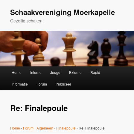
Spring
naar
Schaakvereniging Moerkapelle
de
Gezellig schaken!
primaire
inhoud
Hoofdmenu
Home
Interne
Jeugd
Externe
Rapid
Informatie
Forum
Publiceer
Re: Finalepoule
Home
›
Forum
›
Algemeen
›
Finalepoule
›
Re: Finalepoule