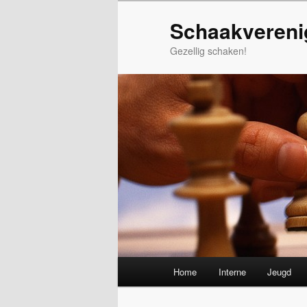
Spring
Schaakvereni
naar
de
Gezellig schaken!
primaire
inhoud
Hoofdmenu
Home
Interne
Jeugd