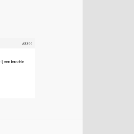
#8396
hij een terechte