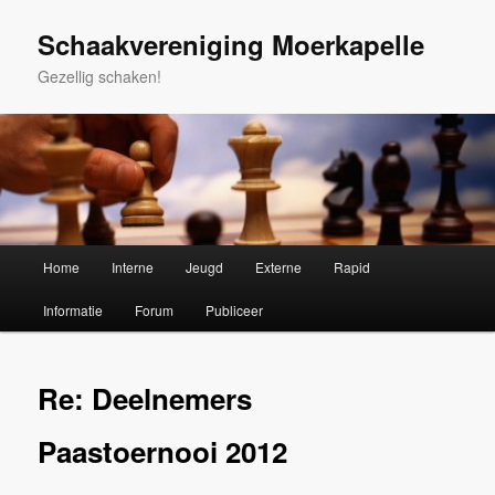
Spring
naar
Schaakvereniging Moerkapelle
de
Gezellig schaken!
primaire
inhoud
Hoofdmenu
Home
Interne
Jeugd
Externe
Rapid
Informatie
Forum
Publiceer
Re: Deelnemers
Paastoernooi 2012