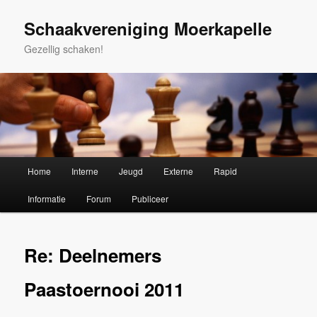
Spring
naar
Schaakvereniging Moerkapelle
de
Gezellig schaken!
primaire
inhoud
Hoofdmenu
Home
Interne
Jeugd
Externe
Rapid
Informatie
Forum
Publiceer
Re: Deelnemers
Paastoernooi 2011