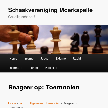
Spring
naar
Schaakvereniging Moerkapelle
de
Gezellig schaken!
primaire
inhoud
Hoofdmenu
Home
Interne
Jeugd
Externe
Rapid
Informatie
Forum
Publiceer
Reageer op: Toernooien
Home
›
Forum
›
Algemeen
›
Toernooien
›
Reageer op:
Toernooien