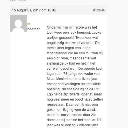
15 augustus, 2017 om 10:42
#12046
Wouter
Ondanks mijn min score was het
Sleutelbeheerder
toch weer een leuk toernooi. Leuke
partijen gespeeld. Twee keer wat
ongelukkig met zwart verloren. De
eerste keer tegen een jonge
tegenstander die na een fout van mij
een pion won, maar daarna wat
stellingsgeluk had en het in het
verre eindspel won. De tweede keer
tegen een 73-jarige (de vader van
Milan Mostertman) die ik het jaar
ervoor had verslagen na een wilde
opening. Nu speelde hij na d4 Pf6
Lg5 ruilde zijn zwarte loper af, maar
nog veel meer en bood na 20 zetten
remise aan. Daar ben ik niet voor
gekomen. Ik ging voor de winst,
maar liet me verrassen door zijn
dame en hij maakte het mooi af. Dit
jaar was hij een stuk vriendelijker