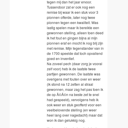
tegen mij dan het jaar ervoor.
Tussendoor zat er ook nog een
remise bij waar ik een stuk voor 3
pionnen offerde, later nog twee
pionnen tegen een kwaliteit. Was
lastig spelen maar ik bereikte een
gewonnen stelling, alleen toen deed
ik het fout en gingen bijna al mijn
pionnen eraf en mocht ik nog blij zijn
met remise. Mijn tegenstander van in
de 1700 speelde dat toch opvallend
goed en inventief.
Na zoveel pech (daar zorg je vooral
zelf voor) heb ik de laatste twee
partijen gewonnen. De laatste was
overigens met fouten over en weer
(ik stond na 12 zetten al straal
gewonnen, maar zag het pas toen ik
de op Ã©Ã©n na beste zet te snel
had gespeeld), vervolgens heb ik
ook weer en stuk geofferd voor een
veelbelovende stelling (en weer
heel lang over nagedacht) maar dat
won ik dan gelukkig nog.