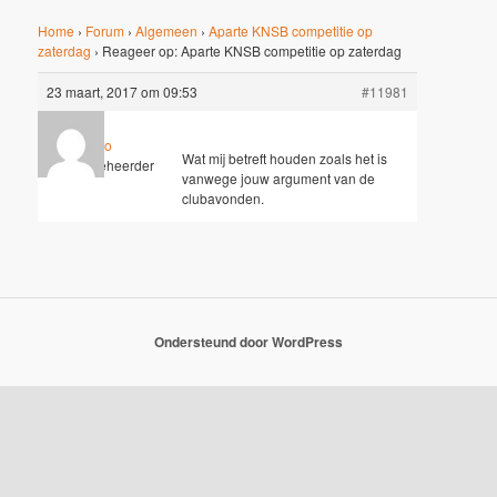
Home
›
Forum
›
Algemeen
›
Aparte KNSB competitie op
zaterdag
›
Reageer op: Aparte KNSB competitie op zaterdag
23 maart, 2017 om 09:53
#11981
Hugo
Wat mij betreft houden zoals het is
Sleutelbeheerder
vanwege jouw argument van de
clubavonden.
Ondersteund door WordPress