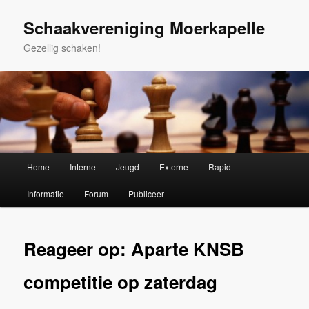
Spring
naar
Schaakvereniging Moerkapelle
de
Gezellig schaken!
primaire
inhoud
Hoofdmenu
Home
Interne
Jeugd
Externe
Rapid
Informatie
Forum
Publiceer
Reageer op: Aparte KNSB
competitie op zaterdag