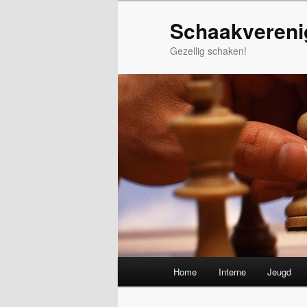
Spring
Schaakvereni
naar
de
Gezellig schaken!
primaire
inhoud
Hoofdmenu
Home
Interne
Jeugd