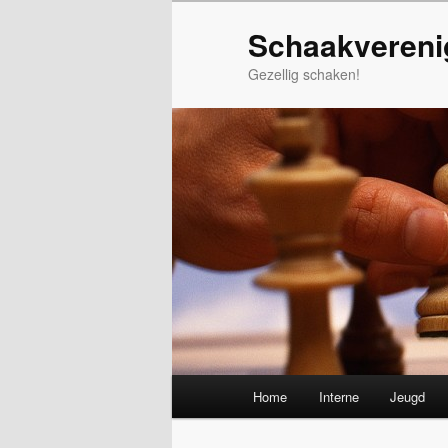
Spring
Schaakvereni
naar
de
Gezellig schaken!
primaire
inhoud
Hoofdmenu
Home
Interne
Jeugd