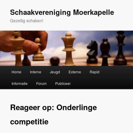
Spring
naar
Schaakvereniging Moerkapelle
de
Gezellig schaken!
primaire
inhoud
Hoofdmenu
Home
Interne
Jeugd
Externe
Rapid
Informatie
Forum
Publiceer
Reageer op: Onderlinge
competitie