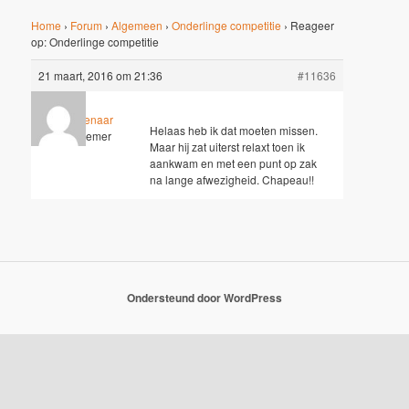
Home
›
Forum
›
Algemeen
›
Onderlinge competitie
›
Reageer
op: Onderlinge competitie
21 maart, 2016 om 21:36
#11636
Dirk Molenaar
Helaas heb ik dat moeten missen.
Deelnemer
Maar hij zat uiterst relaxt toen ik
aankwam en met een punt op zak
na lange afwezigheid. Chapeau!!
Ondersteund door WordPress