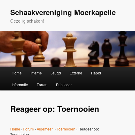
Spring
naar
Schaakvereniging Moerkapelle
de
Gezellig schaken!
primaire
inhoud
Hoofdmenu
Home
Interne
Jeugd
Externe
Rapid
Informatie
Forum
Publiceer
Reageer op: Toernooien
Home
›
Forum
›
Algemeen
›
Toernooien
›
Reageer op:
Toernooien