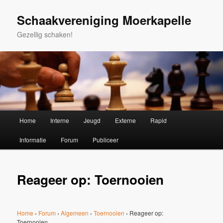
Spring
naar
Schaakvereniging Moerkapelle
de
Gezellig schaken!
primaire
inhoud
Hoofdmenu
Home
Interne
Jeugd
Externe
Rapid
Informatie
Forum
Publiceer
Reageer op: Toernooien
Home
›
Forum
›
Algemeen
›
Toernooien
›
Reageer op:
Toernooien