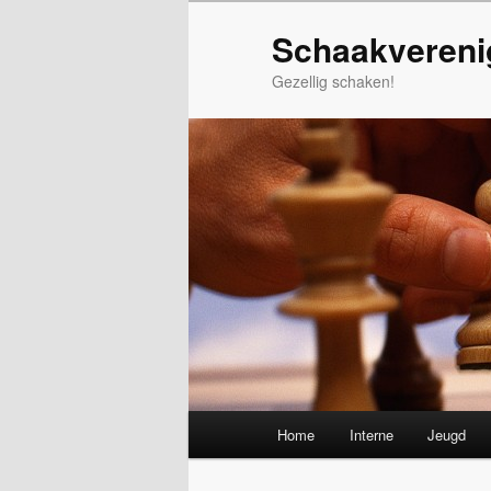
Spring
Schaakvereni
naar
de
Gezellig schaken!
primaire
inhoud
Hoofdmenu
Home
Interne
Jeugd