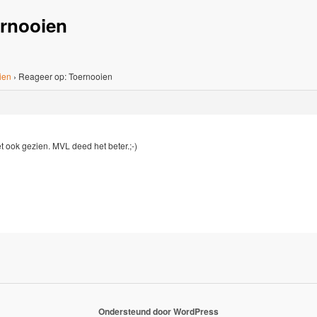
ernooien
ien
›
Reageer op: Toernooien
et ook gezien. MVL deed het beter.;-)
Ondersteund door WordPress