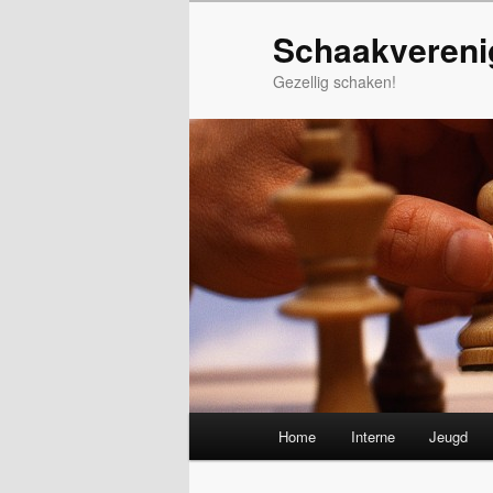
Spring
Schaakvereni
naar
de
Gezellig schaken!
primaire
inhoud
Hoofdmenu
Home
Interne
Jeugd