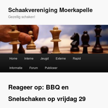
Spring
naar
Schaakvereniging Moerkapelle
de
Gezellig schaken!
primaire
inhoud
Hoofdmenu
Home
Interne
Jeugd
Externe
Rapid
Informatie
Forum
Publiceer
Reageer op: BBQ en
Snelschaken op vrijdag 29