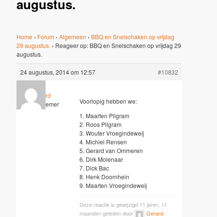
augustus.
Home
›
Forum
›
Algemeen
›
BBQ en Snelschaken op vrijdag
29 augustus.
›
Reageer op: BBQ en Snelschaken op vrijdag 29
augustus.
24 augustus, 2014 om 12:57
#10832
Gerard
Voorlopig hebben we:
Deelnemer
1. Maarten Pilgram
2. Roos Pilgram
3. Wouter Vroegindeweij
4. Michiel Rensen
5. Gerard van Ommeren
6. Dirk Molenaar
7. Dick Bac
8. Henk Doornhein
9. Maarten Vroegindeweij
Deze reactie is gewijzigd 11 jaren, 11
maanden geleden door
Gerard
.