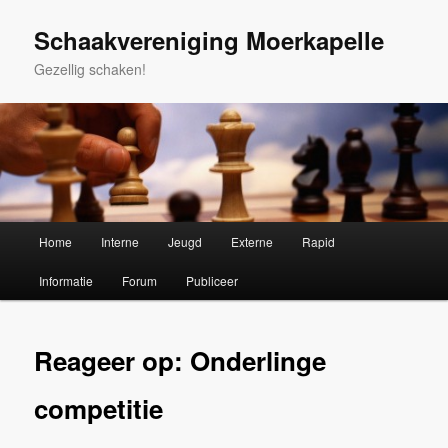
Spring
naar
Schaakvereniging Moerkapelle
de
Gezellig schaken!
primaire
inhoud
Hoofdmenu
Home
Interne
Jeugd
Externe
Rapid
Informatie
Forum
Publiceer
Reageer op: Onderlinge
competitie