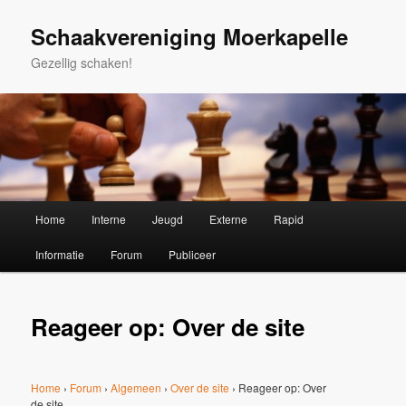
Spring
naar
Schaakvereniging Moerkapelle
de
Gezellig schaken!
primaire
inhoud
Hoofdmenu
Home
Interne
Jeugd
Externe
Rapid
Informatie
Forum
Publiceer
Reageer op: Over de site
Home
›
Forum
›
Algemeen
›
Over de site
›
Reageer op: Over
de site